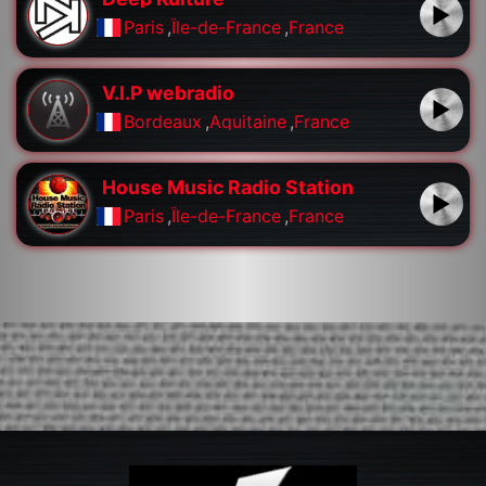
Paris
,
Île-de-France
,
France
V.I.P webradio
Bordeaux
,
Aquitaine
,
France
House Music Radio Station
Paris
,
Île-de-France
,
France