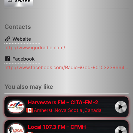
SHARE
Contacts
Website
http://www.igodradio.com/
Facebook
http://www.facebook.com/Radio-iGod-901032396641548/
You also may like
Harvesters FM – CITA-FM-2
Amherst
,
Nova Scotia
,
Canada
Local 107.3 FM – CFMH