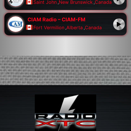
Saint John
,
New Brunswick
,
Canada
CIAM Radio – CIAM-FM
Fort Vermilion
,
Alberta
,
Canada