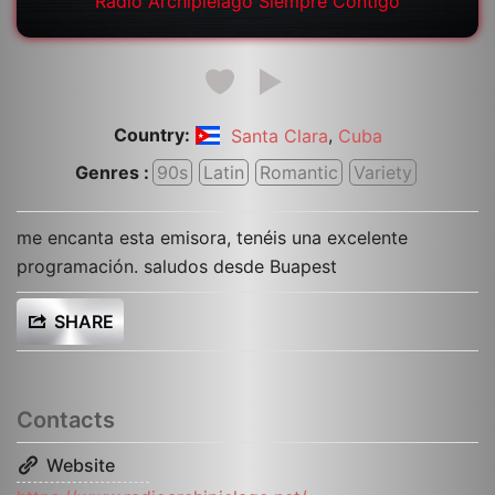
Radio Archipiélago Siempre Contigo
Country:
,
Santa Clara
Cuba
Genres :
90s
Latin
Romantic
Variety
me encanta esta emisora, tenéis una excelente
programación. saludos desde Buapest
SHARE
Contacts
Website