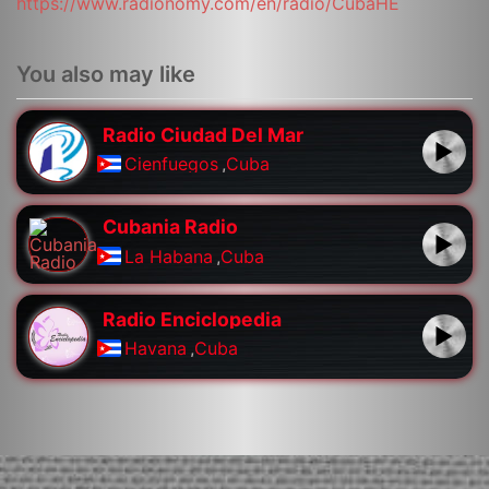
https://www.radionomy.com/en/radio/CubaHE
You also may like
Radio Ciudad Del Mar
Cienfuegos
,
Cuba
Cubania Radio
La Habana
,
Cuba
Radio Enciclopedia
Havana
,
Cuba